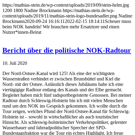
https://mathias-stein.de/wp-content/uploads/2019/09/stein-helm.jpg
1200
1800
Nadine Brockmann
https://mathias-stein.de/wp-
content/uploads/2019/11/mathias-stein-logo-bundesadler.png
Nadine
Brockmann
2020-09-24 16:16:11
2022-02-15 18:14:11
Scheuer muss
beim NOK handeln! Wir brauchen mehr Ersatztore und einen
Nutzer*innen-Beirat
Bericht über die politische NOK-Radtour
10. Juli 2020
Der Nord-Ostsee-Kanal wird 125! Als eine der wichtigsten
Wasserstraßen verbindet er zwischen Brunsbüttel und Kiel die
Nord- mit der Ostsee. Anlässlich dieses Jubiläums habe ich eine
viertägigige Radtour entlang des Kanals und der Elbe gemacht.
Begleitet haben mich fünf radsportbegeisterte Genossen. Bei meiner
Radtour durch Schleswig-Holstein bin ich mit vielen Menschen
rund um den NOK ins Gespräch gekommen. Ich wollte durch die
Tour zeigen, welches Pfund der Nord-Ostsee-Kanal für Schleswig-
Holstein ist – sowohl in wirtschaftlicher als auch touristischer
Hinsicht. Als schleswig-holsteinischer Verkehrspolitiker, gelernter
Wasserbauer und fahrradpolitischer Sprecher der SPD-
Bundestagsfraktion war die Tour ein echtes Highlight. Ich freue