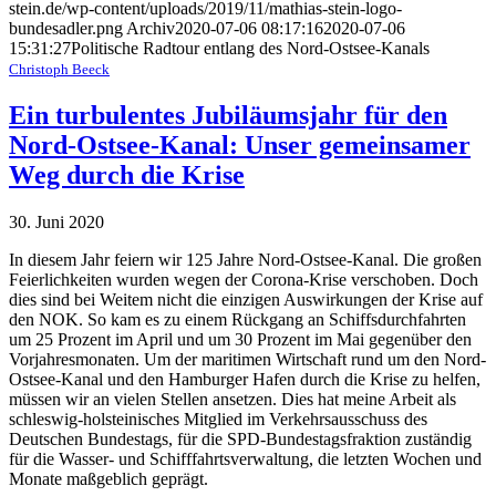
stein.de/wp-content/uploads/2019/11/mathias-stein-logo-
bundesadler.png
Archiv
2020-07-06 08:17:16
2020-07-06
15:31:27
Politische Radtour entlang des Nord-Ostsee-Kanals
Christoph Beeck
Ein turbulentes Jubiläumsjahr für den
Nord-Ostsee-Kanal: Unser gemeinsamer
Weg durch die Krise
30. Juni 2020
In diesem Jahr feiern wir 125 Jahre Nord-Ostsee-Kanal. Die großen
Feierlichkeiten wurden wegen der Corona-Krise verschoben. Doch
dies sind bei Weitem nicht die einzigen Auswirkungen der Krise auf
den NOK. So kam es zu einem Rückgang an Schiffsdurchfahrten
um 25 Prozent im April und um 30 Prozent im Mai gegenüber den
Vorjahresmonaten. Um der maritimen Wirtschaft rund um den Nord-
Ostsee-Kanal und den Hamburger Hafen durch die Krise zu helfen,
müssen wir an vielen Stellen ansetzen. Dies hat meine Arbeit als
schleswig-holsteinisches Mitglied im Verkehrsausschuss des
Deutschen Bundestags, für die SPD-Bundestagsfraktion zuständig
für die Wasser- und Schifffahrtsverwaltung, die letzten Wochen und
Monate maßgeblich geprägt.