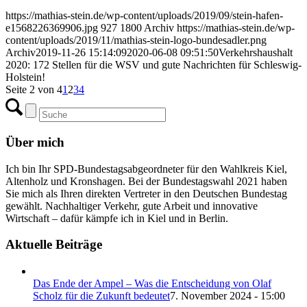
https://mathias-stein.de/wp-content/uploads/2019/09/stein-hafen-
e1568226369906.jpg
927
1800
Archiv
https://mathias-stein.de/wp-
content/uploads/2019/11/mathias-stein-logo-bundesadler.png
Archiv
2019-11-26 15:14:09
2020-06-08 09:51:50
Verkehrshaushalt
2020: 172 Stellen für die WSV und gute Nachrichten für Schleswig-
Holstein!
Seite 2 von 4
1
2
3
4
Über mich
Ich bin Ihr SPD-Bundestagsabgeordneter für den Wahlkreis Kiel,
Altenholz und Kronshagen. Bei der Bundestagswahl 2021 haben
Sie mich als Ihren direkten Vertreter in den Deutschen Bundestag
gewählt. Nachhaltiger Verkehr, gute Arbeit und innovative
Wirtschaft – dafür kämpfe ich in Kiel und in Berlin.
Aktuelle Beiträge
Das Ende der Ampel – Was die Entscheidung von Olaf
Scholz für die Zukunft bedeutet
7. November 2024 - 15:00