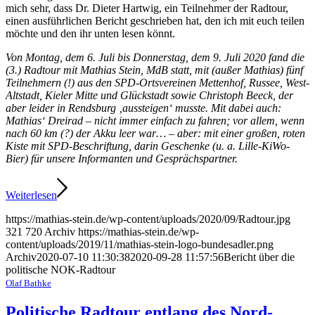
mich sehr, dass Dr. Dieter Hartwig, ein Teilnehmer der Radtour,
einen ausführlichen Bericht geschrieben hat, den ich mit euch teilen
möchte und den ihr unten lesen könnt.
Von Montag, dem 6. Juli bis Donnerstag, dem 9. Juli 2020 fand die
(3.) Radtour mit Mathias Stein, MdB statt, mit (außer Mathias) fünf
Teilnehmern (!) aus den SPD-Ortsvereinen Mettenhof, Russee, West-
Altstadt, Kieler Mitte und Glückstadt sowie Christoph Beeck, der
aber leider in Rendsburg ‚aussteigen‘ musste. Mit dabei auch:
Mathias‘ Dreirad – nicht immer einfach zu fahren; vor allem, wenn
nach 60 km (?) der Akku leer war… – aber: mit einer großen, roten
Kiste mit SPD-Beschriftung, darin Geschenke (u. a. Lille-KiWo-
Bier) für unsere Informanten und Gesprächspartner.
Weiterlesen
https://mathias-stein.de/wp-content/uploads/2020/09/Radtour.jpg
321
720
Archiv
https://mathias-stein.de/wp-
content/uploads/2019/11/mathias-stein-logo-bundesadler.png
Archiv
2020-07-10 11:30:38
2020-09-28 11:57:56
Bericht über die
politische NOK-Radtour
Olaf Bathke
Politische Radtour entlang des Nord-