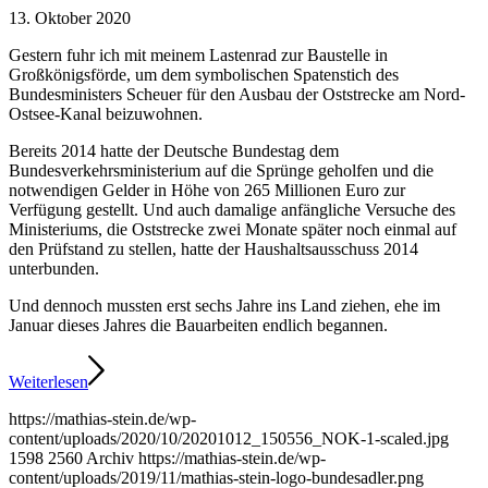
13. Oktober 2020
Gestern fuhr ich mit meinem Lastenrad zur Baustelle in
Großkönigsförde, um dem symbolischen Spatenstich des
Bundesministers Scheuer für den Ausbau der Oststrecke am Nord-
Ostsee-Kanal beizuwohnen.
Bereits 2014 hatte der Deutsche Bundestag dem
Bundesverkehrsministerium auf die Sprünge geholfen und die
notwendigen Gelder in Höhe von 265 Millionen Euro zur
Verfügung gestellt. Und auch damalige anfängliche Versuche des
Ministeriums, die Oststrecke zwei Monate später noch einmal auf
den Prüfstand zu stellen, hatte der Haushaltsausschuss 2014
unterbunden.
Und dennoch mussten erst sechs Jahre ins Land ziehen, ehe im
Januar dieses Jahres die Bauarbeiten endlich begannen.
Weiterlesen
https://mathias-stein.de/wp-
content/uploads/2020/10/20201012_150556_NOK-1-scaled.jpg
1598
2560
Archiv
https://mathias-stein.de/wp-
content/uploads/2019/11/mathias-stein-logo-bundesadler.png