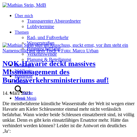
Über mich
Transparenter Abgeordneter
Lobbytermine
Themen
Rad- und Fußverkehr
Wasserstraßen
Binnenschifffahrt
Verkehrswende
Planung & Beteiligung
NOK-Havarie deckt massives
Meldungen
Missmanagement des
Wahlkreis
Bundestag
Bundesverkehrsministeriums auf!
Kontakt
14. März 2021
Suche
Menü
Menü
Die meistbefahrene künstliche Wasserstraße der Welt ist wegen einer
Havarie am Kieler Schleusentor einmal mehr nicht verlässlich
befahrbar. Wann wieder beide Schleusen einsatzbereit sind, ist völlig
unklar. Denn es gibt kein einsatzfähiges Ersatztor mehr. Hätte das
verhindert werden können? Leider ist die Antwort ein deutliches
‚Ja‘: