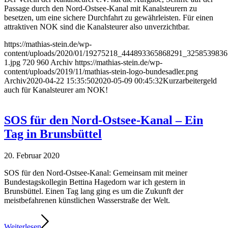
Passage durch den Nord-Ostsee-Kanal mit Kanalsteurern zu
besetzen, um eine sichere Durchfahrt zu gewährleisten. Für einen
attraktiven NOK sind die Kanalsteurer also unverzichtbar.
https://mathias-stein.de/wp-
content/uploads/2020/01/19275218_444893365868291_325853983
1.jpg
720
960
Archiv
https://mathias-stein.de/wp-
content/uploads/2019/11/mathias-stein-logo-bundesadler.png
Archiv
2020-04-22 15:35:50
2020-05-09 00:45:32
Kurzarbeitergeld
auch für Kanalsteurer am NOK!
SOS für den Nord-Ostsee-Kanal – Ein
Tag in Brunsbüttel
20. Februar 2020
SOS für den Nord-Ostsee-Kanal: Gemeinsam mit meiner
Bundestagskollegin Bettina Hagedorn war ich gestern in
Brunsbüttel. Einen Tag lang ging es um die Zukunft der
meistbefahrenen künstlichen Wasserstraße der Welt.
Weiterlesen