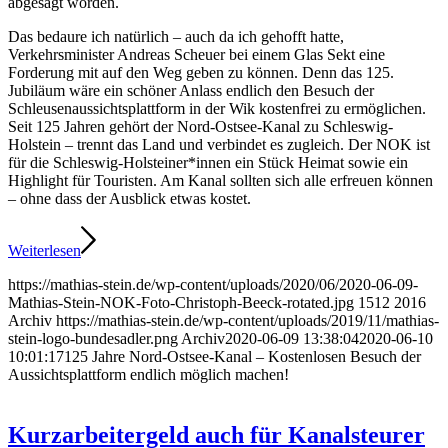
abgesagt worden.
Das bedaure ich natürlich – auch da ich gehofft hatte,
Verkehrsminister Andreas Scheuer bei einem Glas Sekt eine
Forderung mit auf den Weg geben zu können. Denn das 125.
Jubiläum wäre ein schöner Anlass endlich den Besuch der
Schleusenaussichtsplattform in der Wik kostenfrei zu ermöglichen.
Seit 125 Jahren gehört der Nord-Ostsee-Kanal zu Schleswig-
Holstein – trennt das Land und verbindet es zugleich. Der NOK ist
für die Schleswig-Holsteiner*innen ein Stück Heimat sowie ein
Highlight für Touristen. Am Kanal sollten sich alle erfreuen können
– ohne dass der Ausblick etwas kostet.
Weiterlesen
https://mathias-stein.de/wp-content/uploads/2020/06/2020-06-09-
Mathias-Stein-NOK-Foto-Christoph-Beeck-rotated.jpg
1512
2016
Archiv
https://mathias-stein.de/wp-content/uploads/2019/11/mathias-
stein-logo-bundesadler.png
Archiv
2020-06-09 13:38:04
2020-06-10
10:01:17
125 Jahre Nord-Ostsee-Kanal – Kostenlosen Besuch der
Aussichtsplattform endlich möglich machen!
Kurzarbeitergeld auch für Kanalsteurer