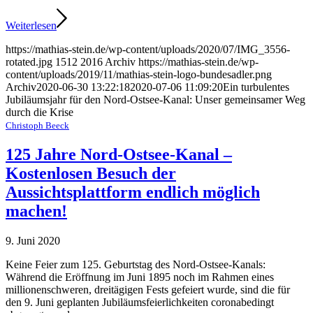
Weiterlesen
https://mathias-stein.de/wp-content/uploads/2020/07/IMG_3556-
rotated.jpg
1512
2016
Archiv
https://mathias-stein.de/wp-
content/uploads/2019/11/mathias-stein-logo-bundesadler.png
Archiv
2020-06-30 13:22:18
2020-07-06 11:09:20
Ein turbulentes
Jubiläumsjahr für den Nord-Ostsee-Kanal: Unser gemeinsamer Weg
durch die Krise
Christoph Beeck
125 Jahre Nord-Ostsee-Kanal –
Kostenlosen Besuch der
Aussichtsplattform endlich möglich
machen!
9. Juni 2020
Keine Feier zum 125. Geburtstag des Nord-Ostsee-Kanals:
Während die Eröffnung im Juni 1895 noch im Rahmen eines
millionenschweren, dreitägigen Fests gefeiert wurde, sind die für
den 9. Juni geplanten Jubiläumsfeierlichkeiten coronabedingt