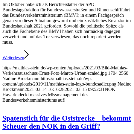
Im Oktober habe ich als Berichterstatter der SPD-
Bundestagsfraktion für Bundeswasserstraßen und Binnenschifffahrt
das Bundesverkehrsministerium (BMVI) in einem Fachgespräch
genau vor dieser Situation gewarnt und ein zusätzliches Ersatztor im
Bundeshaushalt 2021 gefordert. Sowohl die politische Spitze als
auch die Fachebene des BMVI haben sich hartnäckig dagegen
verwehrt und auf das Tor verwiesen, das noch repariert werden
muss.
Weiterlesen
https://mathias-stein.de/wp-content/uploads/2021/03/Bild-Mathias-
Verkehrsausschuss-Ernst-Foto-Marco-Urban-scaled.jpg
1704
2560
Nadine Brockmann
https://mathias-stein.de/wp-
content/uploads/2019/11/mathias-stein-logo-bundesadler.png
Nadine
Brockmann
2021-03-14 16:16:28
2021-03-15 09:52:31
NOK-
Havarie deckt massives Missmanagement des
Bundesverkehrsministeriums auf!
Spatenstich für die Oststrecke – bekommt
Scheuer den NOK in den Griff?