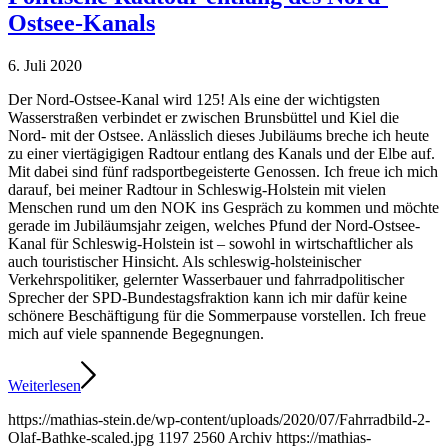
Ostsee-Kanals
6. Juli 2020
Der Nord-Ostsee-Kanal wird 125! Als eine der wichtigsten
Wasserstraßen verbindet er zwischen Brunsbüttel und Kiel die
Nord- mit der Ostsee. Anlässlich dieses Jubiläums breche ich heute
zu einer viertägigigen Radtour entlang des Kanals und der Elbe auf.
Mit dabei sind fünf radsportbegeisterte Genossen. Ich freue ich mich
darauf, bei meiner Radtour in Schleswig-Holstein mit vielen
Menschen rund um den NOK ins Gespräch zu kommen und möchte
gerade im Jubiläumsjahr zeigen, welches Pfund der Nord-Ostsee-
Kanal für Schleswig-Holstein ist – sowohl in wirtschaftlicher als
auch touristischer Hinsicht. Als schleswig-holsteinischer
Verkehrspolitiker, gelernter Wasserbauer und fahrradpolitischer
Sprecher der SPD-Bundestagsfraktion kann ich mir dafür keine
schönere Beschäftigung für die Sommerpause vorstellen. Ich freue
mich auf viele spannende Begegnungen.
Weiterlesen
https://mathias-stein.de/wp-content/uploads/2020/07/Fahrradbild-2-
Olaf-Bathke-scaled.jpg
1197
2560
Archiv
https://mathias-