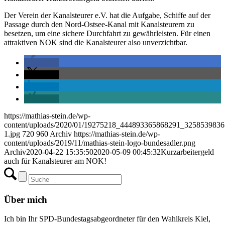
Der Verein der Kanalsteurer e.V. hat die Aufgabe, Schiffe auf der
Passage durch den Nord-Ostsee-Kanal mit Kanalsteurern zu
besetzen, um eine sichere Durchfahrt zu gewährleisten. Für einen
attraktiven NOK sind die Kanalsteurer also unverzichtbar.
teilen
teilen
teilen
teilen
https://mathias-stein.de/wp-
content/uploads/2020/01/19275218_444893365868291_325853983
1.jpg
720
960
Archiv
https://mathias-stein.de/wp-
content/uploads/2019/11/mathias-stein-logo-bundesadler.png
Archiv
2020-04-22 15:35:50
2020-05-09 00:45:32
Kurzarbeitergeld
auch für Kanalsteurer am NOK!
Über mich
Ich bin Ihr SPD-Bundestagsabgeordneter für den Wahlkreis Kiel,