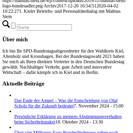
https://mathias-stein.de/wp-content/uploads/2019/11/mathias-stein-
logo-bundesadler.png
Archiv
2017-12-26 16:54:51
2020-04-02
10:22:27
1. Kieler Betriebs- und Personalrätedialog mit Mathias
Stein
Über mich
Ich bin Ihr SPD-Bundestagsabgeordneter für den Wahlkreis Kiel,
Altenholz und Kronshagen. Bei der Bundestagswahl 2021 haben
Sie mich als Ihren direkten Vertreter in den Deutschen Bundestag
gewählt. Nachhaltiger Verkehr, gute Arbeit und innovative
Wirtschaft – dafür kämpfe ich in Kiel und in Berlin.
Aktuelle Beiträge
Das Ende der Ampel – Was die Entscheidung von Olaf
Scholz für die Zukunft bedeutet
7. November 2024 - 15:00
Persönliche Erklärung zu meinem Abstimmungsverhalten
beim Sicherheitspaket
18. Oktober 2024 - 13:30
Über vier Millionen Euro Bundesförderung gehen nach