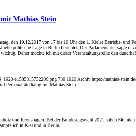
 mit Mathias Stein
ag, den 19.12.2017 von 17 bis 19 Uhr den 1. Kieler Betriebs- und Per
elle politische Lage in Berlin berichtet. Der Parlamentarier sagte dazu
ichtig. Daher möchte ich mit dieser Veranstaltungsreihe den dauerhaft
1586_1920-e1585815732206.png
739
1920
Archiv
https://mathias-stein.
und Personalrätedialog mit Mathias Stein
enholz und Kronshagen. Bei der Bundestagswahl 2021 haben Sie mich al
ämpfe ich in Kiel und in Berlin.