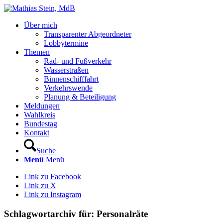
Über mich
Transparenter Abgeordneter
Lobbytermine
Themen
Rad- und Fußverkehr
Wasserstraßen
Binnenschifffahrt
Verkehrswende
Planung & Beteiligung
Meldungen
Wahlkreis
Bundestag
Kontakt
Suche
Menü
Menü
Link zu Facebook
Link zu X
Link zu Instagram
Schlagwortarchiv für:
Personalräte