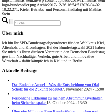
https://mathias-stein.de/wp-content/uploads/2019/11/mathias-stein-
logo-bundesadler.png
Archiv
2017-12-26 16:54:51
2020-04-02
10:22:27
1. Kieler Betriebs- und Personalrätedialog mit Mathias
Stein
Über mich
Ich bin Ihr SPD-Bundestagsabgeordneter für den Wahlkreis Kiel,
Altenholz und Kronshagen. Bei der Bundestagswahl 2021 haben
Sie mich als Ihren direkten Vertreter in den Deutschen Bundestag
gewählt. Nachhaltiger Verkehr, gute Arbeit und innovative
Wirtschaft – dafür kämpfe ich in Kiel und in Berlin.
Aktuelle Beiträge
Das Ende der Ampel – Was die Entscheidung von Olaf
Scholz für die Zukunft bedeutet
7. November 2024 - 15:00
Persönliche Erklärung zu meinem Abstimmungsverhalten
beim Sicherheitspaket
18. Oktober 2024 - 13:30
Über vier Millionen Euro Bundesförderung gehen nach