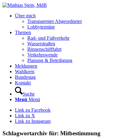
Über mich
Transparenter Abgeordneter
Lobbytermine
Themen
Rad- und Fußverkehr
Wasserstraßen
Binnenschifffahrt
Verkehrswende
Planung & Beteiligung
Meldungen
Wahlkreis
Bundestag
Kontakt
Suche
Menü
Menü
Link zu Facebook
Link zu X
Link zu Instagram
Schlagwortarchiv für:
Mitbestimmung