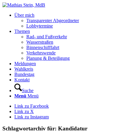
Über mich
Transparenter Abgeordneter
Lobbytermine
Themen
Rad- und Fußverkehr
Wasserstraßen
Binnenschifffahrt
Verkehrswende
Planung & Beteiligung
Meldungen
Wahlkreis
Bundestag
Kontakt
Suche
Menü
Menü
Link zu Facebook
Link zu X
Link zu Instagram
Schlagwortarchiv für:
Kandidatur