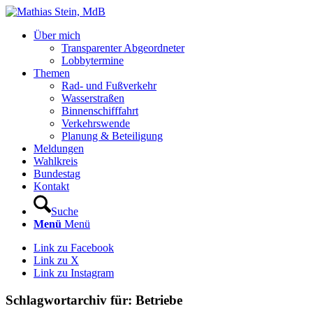
Über mich
Transparenter Abgeordneter
Lobbytermine
Themen
Rad- und Fußverkehr
Wasserstraßen
Binnenschifffahrt
Verkehrswende
Planung & Beteiligung
Meldungen
Wahlkreis
Bundestag
Kontakt
Suche
Menü
Menü
Link zu Facebook
Link zu X
Link zu Instagram
Schlagwortarchiv für:
Betriebe