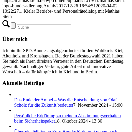
https://mathias-stein.de/wp-content/uploads/2019/11/mathias-stein-
logo-bundesadler.png
Archiv
2017-12-26 16:54:51
2020-04-02
10:22:27
1. Kieler Betriebs- und Personalrätedialog mit Mathias
Stein
Über mich
Ich bin Ihr SPD-Bundestagsabgeordneter für den Wahlkreis Kiel,
Altenholz und Kronshagen. Bei der Bundestagswahl 2021 haben
Sie mich als Ihren direkten Vertreter in den Deutschen Bundestag
gewählt. Nachhaltiger Verkehr, gute Arbeit und innovative
Wirtschaft – dafür kämpfe ich in Kiel und in Berlin.
Aktuelle Beiträge
Das Ende der Ampel – Was die Entscheidung von Olaf
Scholz für die Zukunft bedeutet
7. November 2024 - 15:00
Persönliche Erklärung zu meinem Abstimmungsverhalten
beim Sicherheitspaket
18. Oktober 2024 - 13:30
Über vier Millionen Euro Bundesförderung gehen nach