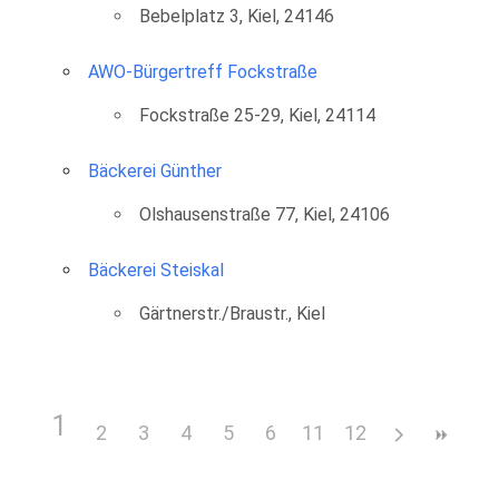
Bebelplatz 3, Kiel, 24146
AWO-Bürgertreff Fockstraße
Fockstraße 25-29, Kiel, 24114
Bäckerei Günther
Olshausenstraße 77, Kiel, 24106
Bäckerei Steiskal
Gärtnerstr./Braustr., Kiel
1
2
3
4
5
6
11
7
12
8
9
10