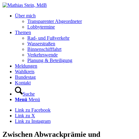
Über mich
Transparenter Abgeordneter
Lobbytermine
Themen
Rad- und Fußverkehr
Wasserstraßen
Binnenschifffahrt
Verkehrswende
Planung & Beteiligung
Meldungen
Wahlkreis
Bundestag
Kontakt
Suche
Menü
Menü
Link zu Facebook
Link zu X
Link zu Instagram
Zwischen Abwrackprämie und