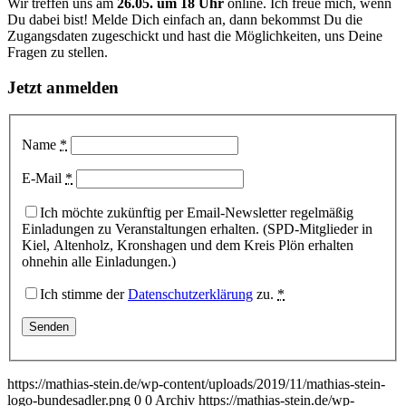
Wir treffen uns am
26.05. um 18 Uhr
online. Ich freue mich, wenn
Du dabei bist! Melde Dich einfach an, dann bekommst Du die
Zugangsdaten zugeschickt und hast die Möglichkeiten, uns Deine
Fragen zu stellen.
Jetzt anmelden
Name
*
E-Mail
*
Ich möchte zukünftig per Email-Newsletter regelmäßig
Einladungen zu Veranstaltungen erhalten. (SPD-Mitglieder in
Kiel, Altenholz, Kronshagen und dem Kreis Plön erhalten
ohnehin alle Einladungen.)
Ich stimme der
Datenschutzerklärung
zu.
*
https://mathias-stein.de/wp-content/uploads/2019/11/mathias-stein-
logo-bundesadler.png
0
0
Archiv
https://mathias-stein.de/wp-