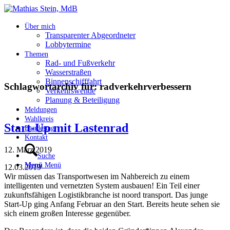
Über mich
Transparenter Abgeordneter
Lobbytermine
Themen
Rad- und Fußverkehr
Wasserstraßen
Binnenschifffahrt
Schlagwortarchiv für:
radverkehrverbessern
Verkehrswende
Planung & Beteiligung
Meldungen
Wahlkreis
Start-Up mit Lastenrad
Bundestag
Kontakt
12. März 2019
Suche
Menü
Menü
12.03.2019
Wir müssen das Transportwesen im Nahbereich zu einem
intelligenten und vernetzten System ausbauen! Ein Teil einer
zukunftsfähigen Logistikbranche ist noord transport. Das junge
Start-Up ging Anfang Februar an den Start. Bereits heute sehen sie
sich einem großen Interesse gegenüber.