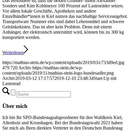
Das Besondere ist, dass die beiden Gründer*innen Alexander
Sonders und Kim Kohlmeyer 100 Prozent auf Lastenräder setzen.
Vor allem lokale Geschäfte, Apotheken und andere
Einzelhändler*innen in Kiel nutzen das nachhaltige Serviceangebot.
Transportware Nummer eins sind dabei Lebensmittel und schwere
Getränkekisten. Das ist aber kein Problem. Denn mit einem
Anhänger, der elektronisch unterstützt wird, können bis zu 300 kg
transportiert werden.
Weiterlesen
https://mathias-stein.de/wp-content/uploads/2019/03/c733d9ed.jpg
479
720
Archiv
https://mathias-stein.de/wp-
content/uploads/2019/11/mathias-stein-logo-bundesadler.png
Archiv
2019-03-12 17:17:57
2019-12-10 23:48:34
Start-Up mit
Lastenrad
Über mich
Ich bin Ihr SPD-Bundestagsabgeordneter für den Wahlkreis Kiel,
Altenholz und Kronshagen. Bei der Bundestagswahl 2021 haben
Sie mich als Ihren direkten Vertreter in den Deutschen Bundestag