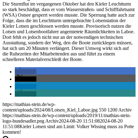
Die Sturmflut im vergangenen Oktober hat den Kieler Leuchtturm
so stark beschädigt, dass er vom Wasserstraßen- und Schifffahrtsamt
(WSA) Ostsee gesperrt werden musste. Die Sperrung hatte auch zur
Folge, dass die im Leuchtturm untergebrachte Lotsenstation der
Kieler Lotsen geschlossen werden musste. Provisorisch nutzen die
Lotsen und Lotsenbootfahrer angemietete Räumlichkeiten in Laboe.
Dort fehlt es jedoch nicht nur an der notwendigen technischen
Ausstattung, sondern der Weg, den die Boote zurücklegen müssen,
hat sich um 20 Minuten verlängert. Dieser Umweg wirkt sich auf
die Ruhezeiten der Mitarbeitenden aus und führt zu einem
schnelleren Materialverschleiß der Boote.
teilen
teilen
teilen
teilen
https://mathias-stein.de/wp-
content/uploads/2024/08/Lotsen_Kiel_Laboe.jpg
550
1200
Archiv
https://mathias-stein.de/wp-content/uploads/2019/11/mathias-stein-
logo-bundesadler.png
Archiv
2024-08-20 11:51:08
2024-08-20
11:51:08
Kieler Lotsen sind am Limit: Volker Wissing muss zu Potte
kommen!