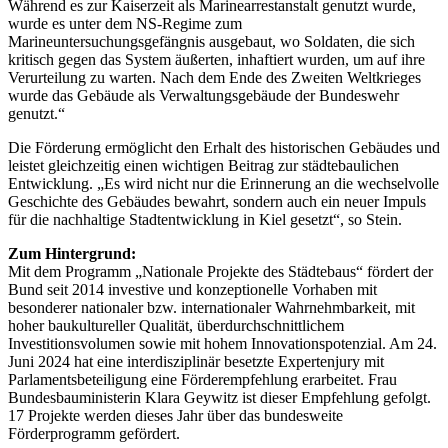
Während es zur Kaiserzeit als Marinearrestanstalt genutzt wurde,
wurde es unter dem NS-Regime zum
Marineuntersuchungsgefängnis ausgebaut, wo Soldaten, die sich
kritisch gegen das System äußerten, inhaftiert wurden, um auf ihre
Verurteilung zu warten. Nach dem Ende des Zweiten Weltkrieges
wurde das Gebäude als Verwaltungsgebäude der Bundeswehr
genutzt.“
Die Förderung ermöglicht den Erhalt des historischen Gebäudes und
leistet gleichzeitig einen wichtigen Beitrag zur städtebaulichen
Entwicklung. „Es wird nicht nur die Erinnerung an die wechselvolle
Geschichte des Gebäudes bewahrt, sondern auch ein neuer Impuls
für die nachhaltige Stadtentwicklung in Kiel gesetzt“, so Stein.
Zum Hintergrund:
Mit dem Programm „Nationale Projekte des Städtebaus“ fördert der
Bund seit 2014 investive und konzeptionelle Vorhaben mit
besonderer nationaler bzw. internationaler Wahrnehmbarkeit, mit
hoher baukultureller Qualität, überdurchschnittlichem
Investitionsvolumen sowie mit hohem Innovationspotenzial. Am 24.
Juni 2024 hat eine interdisziplinär besetzte Expertenjury mit
Parlamentsbeteiligung eine Förderempfehlung erarbeitet. Frau
Bundesbauministerin Klara Geywitz ist dieser Empfehlung gefolgt.
17 Projekte werden dieses Jahr über das bundesweite
Förderprogramm gefördert.