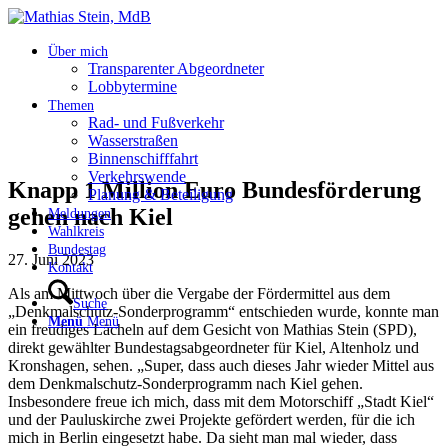
Über mich
Transparenter Abgeordneter
Lobbytermine
Themen
Rad- und Fußverkehr
Wasserstraßen
Binnenschifffahrt
Verkehrswende
Knapp 1 Million Euro Bundesförderung
Planung & Beteiligung
gehen nach Kiel
Meldungen
Wahlkreis
Bundestag
27. Juni 2023
Kontakt
Als am Mittwoch über die Vergabe der Fördermittel aus dem
Suche
„Denkmalschutz-Sonderprogramm“ entschieden wurde, konnte man
Menü
Menü
ein freudiges Lächeln auf dem Gesicht von Mathias Stein (SPD),
direkt gewählter Bundestagsabgeordneter für Kiel, Altenholz und
Kronshagen, sehen. „Super, dass auch dieses Jahr wieder Mittel aus
dem Denkmalschutz-Sonderprogramm nach Kiel gehen.
Insbesondere freue ich mich, dass mit dem Motorschiff „Stadt Kiel“
und der Pauluskirche zwei Projekte gefördert werden, für die ich
mich in Berlin eingesetzt habe. Da sieht man mal wieder, dass