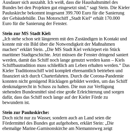
Ausdauer sich auszahlt. Ich weiß, dass die Haushaltsmittel des
Bundes bei den Projekten gut eingesetzt sind,“ sagt Stein. Die Kieler
Pauluskirche bekommt insgesamt 399.700 Euro für die Sanierung
der Gebäudehülle. Das Motorschiff „Stadt Kiel“ erhält 170.000
Euro für die Sanierung der Fenster.
Stein zur MS Stadt Kiel:
„Ich stehe schon seit längerem mit den Zuständigen in Kontakt und
konnte mir ein Bild über die Notwendigkeit der Maßnahmen
machen“ erklärt Stein. „Die MS Stadt Kiel verkörpert ein Stück
maritimer Stadtgeschichte. Jetzt müssen die Fenster dringend saniert
werden, damit das Schiff noch lange genutzt werden kann – Kiels
Schiffbautradition muss schließlich am Leben erhalten werden.“ Das
Kieler Traditionsschiff wird komplett ehrenamtlich betrieben und
finanziert sich durch Charterfahrten. Durch die Corona-Pandemie
konnten nicht genügend Rücklagen gebildet werden, um das Schiff
denkmalgerecht in Schuss zu halten. Die nun zur Verfügung
stehenden Bundesmittel sind eine große Erleichterung und sorgen
dafür, dass das Schiff noch lange auf der Kieler Förde zu
bewundern ist.
Stein zur Pauluskirche:
Doch nicht nur zu Wasser, sondern auch an Land seien die
Fördermittel des Bundes gut aufgehoben, erklärt Stein: „Die
ehemalige Marine-Garnisonskirche am Niemannsweg zeigt