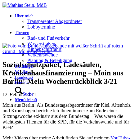
Über mich
Transparenter Abgeordneter
Lobbytermine
Themen
Rad- und Fußverkehr
Wasserstraßen
Binnenschifffahrt
Verkehrswende
Planung & Beteiligung
Sozialschutzpaket, Ladesäulen,
Meldungen
Krankenhausfinanzierung – Moin aus
Wahlkreis
Bundestag
Berlin! Mein Wochenrückblick 3/21
Kontakt
12. Februar 2021
Suche
Menü
Menü
Moin aus Berlin! Als Bundestagsabgeordneter für Kiel, Altenholz
und Kronshagen berichte ich Ihnen immer zum Ende einer
Sitzungswoche exklusiv aus dem Bundestag – Was waren die
wichtigsten Themen für die SPD​, für die Verkehrswende​ und für
Kiel​?
Mehr Videos über meine Arbeit finden Sie auf meinem
YouTube-