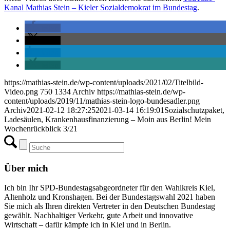
Kanal Mathias Stein – Kieler Sozialdemokrat im Bundestag
.
teilen
teilen
teilen
teilen
https://mathias-stein.de/wp-content/uploads/2021/02/Titelbild-
Video.png
750
1334
Archiv
https://mathias-stein.de/wp-
content/uploads/2019/11/mathias-stein-logo-bundesadler.png
Archiv
2021-02-12 18:27:25
2021-03-14 16:19:01
Sozialschutzpaket,
Ladesäulen, Krankenhausfinanzierung – Moin aus Berlin! Mein
Wochenrückblick 3/21
Über mich
Ich bin Ihr SPD-Bundestagsabgeordneter für den Wahlkreis Kiel,
Altenholz und Kronshagen. Bei der Bundestagswahl 2021 haben
Sie mich als Ihren direkten Vertreter in den Deutschen Bundestag
gewählt. Nachhaltiger Verkehr, gute Arbeit und innovative
Wirtschaft – dafür kämpfe ich in Kiel und in Berlin.