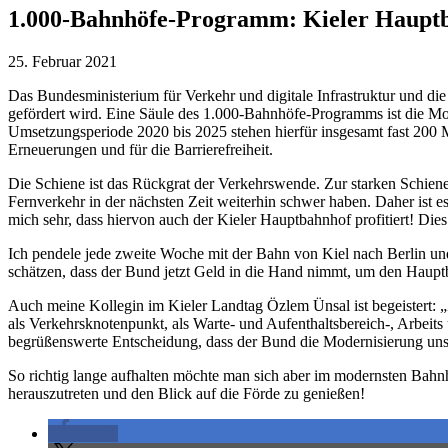
1.000-Bahnhöfe-Programm: Kieler Hauptb
25. Februar 2021
Das Bundesministerium für Verkehr und digitale Infrastruktur und 
gefördert wird. Eine Säule des 1.000-Bahnhöfe-Programms ist die M
Umsetzungsperiode 2020 bis 2025 stehen hierfür insgesamt fast 200
Erneuerungen und für die Barrierefreiheit.
Die Schiene ist das Rückgrat der Verkehrswende. Zur starken Schiene
Fernverkehr in der nächsten Zeit weiterhin schwer haben. Daher ist e
mich sehr, dass hiervon auch der Kieler Hauptbahnhof profitiert! Dies 
Ich pendele jede zweite Woche mit der Bahn von Kiel nach Berlin u
schätzen, dass der Bund jetzt Geld in die Hand nimmt, um den Haupt
Auch meine Kollegin im Kieler Landtag Özlem Ünsal ist begeistert: „Zu
als Verkehrsknotenpunkt, als Warte- und Aufenthaltsbereich-, Arbeits­
begrüßenswerte Entscheidung, dass der Bund die Modernisierung unsere
So richtig lange aufhalten möchte man sich aber im modernsten Bahnh
herauszutreten und den Blick auf die Förde zu genießen!
teilen