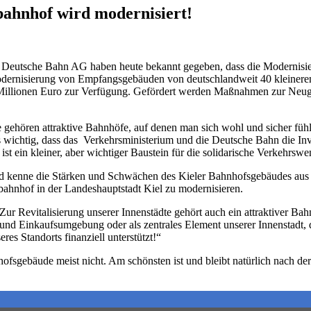
ahnhof wird modernisiert!
die Deutsche Bahn AG haben heute bekannt gegeben, dass die Moderni
odernisierung von Empfangsgebäuden von deutschlandweit 40 kleineren 
 Millionen Euro zur Verfügung. Gefördert werden Maßnahmen zur Neuge
 gehören attraktive Bahnhöfe, auf denen man sich wohl und sicher fühl
s wichtig, dass das Verkehrsministerium und die Deutsche Bahn die Inve
ist ein kleiner, aber wichtiger Baustein für die solidarische Verkehrswe
nd kenne die Stärken und Schwächen des Kieler Bahnhofsgebäudes aus 
bahnhof in der Landeshauptstadt Kiel zu modernisieren.
r Revitalisierung unserer Innenstädte gehört auch ein attraktiver Bahn
 und Einkaufsumgebung oder als zentrales Element unserer Innenstadt, da
s Standorts finanziell unterstützt!“
ofsgebäude meist nicht. Am schönsten ist und bleibt natürlich nach de