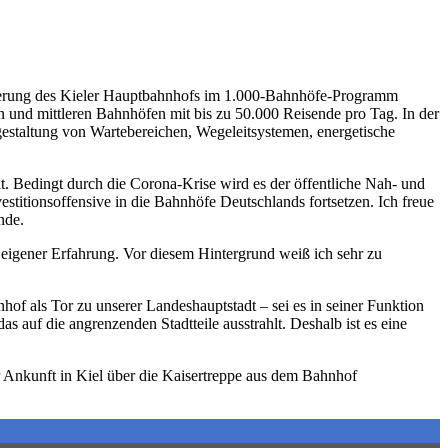
sierung des Kieler Hauptbahnhofs im 1.000-Bahnhöfe-Programm
und mittleren Bahnhöfen mit bis zu 50.000 Reisende pro Tag. In der
staltung von Wartebereichen, Wegeleitsystemen, energetische
t. Bedingt durch die Corona-Krise wird es der öffentliche Nah- und
stitionsoffensive in die Bahnhöfe Deutschlands fortsetzen. Ich freue
nde.
eigener Erfahrung. Vor diesem Hintergrund weiß ich sehr zu
hof als Tor zu unserer Landeshauptstadt – sei es in seiner Funktion
s auf die angrenzenden Stadtteile ausstrahlt. Deshalb ist es eine
r Ankunft in Kiel über die Kaisertreppe aus dem Bahnhof