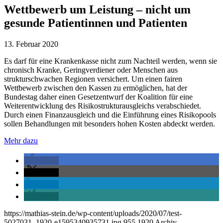
Wettbewerb um Leistung – nicht um
gesunde Patientinnen und Patienten
13. Februar 2020
Es darf für eine Krankenkasse nicht zum Nachteil werden, wenn sie
chronisch Kranke, Geringverdiener oder Menschen aus
strukturschwachen Regionen versichert. Um einen fairen
Wettbewerb zwischen den Kassen zu ermöglichen, hat der
Bundestag daher einen Gesetzentwurf der Koalition für eine
Weiterentwicklung des Risikostrukturausgleichs verabschiedet.
Durch einen Finanzausgleich und die Einführung eines Risikopools
sollen Behandlungen mit besonders hohen Kosten abdeckt werden.
Mehr dazu
teilen
teilen
teilen
teilen
https://mathias-stein.de/wp-content/uploads/2020/07/test-
5027031_1920-e1595340935731.jpg
955
1920
Archiv