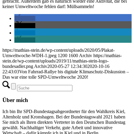
gebracht. Außerdem gab es natürlich wieder eine Aktivität, die bei
keiner Umweltwoche fehlen darf: Müllsammeln!
teilen
teilen
teilen
teilen
https://mathias-stein.de/wp-content/uploads/2020/05/Plakat-
Umweltwoche-WDH-1.jpeg
1200
1600
Archiv
https://mathias-
stein.de/wp-content/uploads/2019/11/mathias-stein-logo-
bundesadler.png
Archiv
2020-05-27 12:34:30
2020-10-16
22:43:03
Von Fahrrad-Rallye bis digitale Klimaschutz-Diskussion –
Das war eine tolle SPD-Umweltwoche 2020!
Über mich
Ich bin Ihr SPD-Bundestagsabgeordneter für den Wahlkreis Kiel,
Altenholz und Kronshagen. Bei der Bundestagswahl 2021 haben
Sie mich als Ihren direkten Vertreter in den Deutschen Bundestag
gewählt. Nachhaltiger Verkehr, gute Arbeit und innovative
Wirtschaft – dafür kämpfe ich in Kiel und in Berlin.