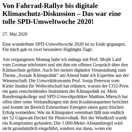
Von Fahrrad-Rallye bis digitale
Klimaschutz-Diskussion – Das war eine
tolle SPD-Umweltwoche 2020!
27. Mai 2020
Eine wunderbare SPD-Umweltwoche 2020 ist zu Ende gegangen.
Für mich gab es zwei besondere Highlight-Tage:
Am vergangenen Montag habe ich mittags mit Prof. Mojib Latif
vom Geomar telefoniert und mit ihm ein offenes Gespräch über den
Klimaschutz geführt. Auch bei meiner digitalen Veranstaltung zum
Thema „Soziale Klimapolitik“ am Abend hatte ich Expertise aus der
Wissenschaft: Die Umweltökonomin Prof. Sonja Peterson vom
Kieler Institut für Weltwirtschaft hat erläutert, warum der CO2-Preis
ein ganz entscheidendes Instrument der Klimapolitik ist. Mein
Bundestagskollege und SPD-Umweltpolitiker Matthias Miersch hat
offen über seine Verhandlungen mit dem Koalitionspartner berichtet
und konnte im Bereich Erneuerbare Energien einen ganz frischen
Erfolg vermelden: Wie im Klimapaket vereinbart fällt nun endlich
der 52 Gigawatt-Deckel für Photovoltaik. Bei der Windkraft wurde
ein Kompromiss gefunden: Die 1.000-Meter-Abstandsregel wird
nicht grundsätzlich eingeführt, sondern nur dann, wenn ein