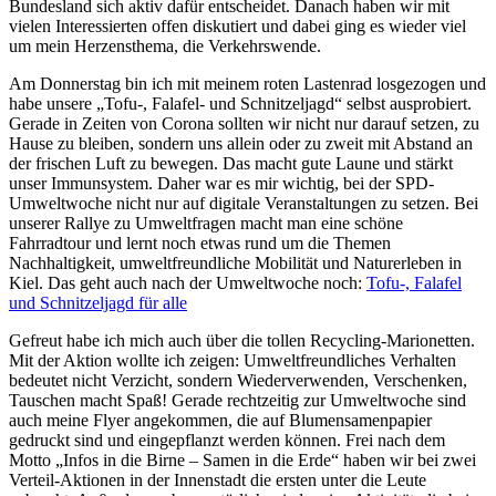
Bundesland sich aktiv dafür entscheidet. Danach haben wir mit
vielen Interessierten offen diskutiert und dabei ging es wieder viel
um mein Herzensthema, die Verkehrswende.
Am Donnerstag bin ich mit meinem roten Lastenrad losgezogen und
habe unsere „Tofu-, Falafel- und Schnitzeljagd“ selbst ausprobiert.
Gerade in Zeiten von Corona sollten wir nicht nur darauf setzen, zu
Hause zu bleiben, sondern uns allein oder zu zweit mit Abstand an
der frischen Luft zu bewegen. Das macht gute Laune und stärkt
unser Immunsystem. Daher war es mir wichtig, bei der SPD-
Umweltwoche nicht nur auf digitale Veranstaltungen zu setzen. Bei
unserer Rallye zu Umweltfragen macht man eine schöne
Fahrradtour und lernt noch etwas rund um die Themen
Nachhaltigkeit, umweltfreundliche Mobilität und Naturerleben in
Kiel. Das geht auch nach der Umweltwoche noch:
Tofu-, Falafel
und Schnitzeljagd für alle
Gefreut habe ich mich auch über die tollen Recycling-Marionetten.
Mit der Aktion wollte ich zeigen: Umweltfreundliches Verhalten
bedeutet nicht Verzicht, sondern Wiederverwenden, Verschenken,
Tauschen macht Spaß! Gerade rechtzeitig zur Umweltwoche sind
auch meine Flyer angekommen, die auf Blumensamenpapier
gedruckt sind und eingepflanzt werden können. Frei nach dem
Motto „Infos in die Birne – Samen in die Erde“ haben wir bei zwei
Verteil-Aktionen in der Innenstadt die ersten unter die Leute