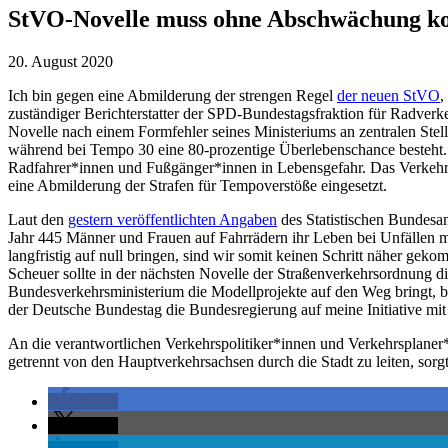
StVO-Novelle muss ohne Abschwächung 
20. August 2020
Ich bin gegen eine Abmilderung der strengen Regel
der neuen StVO
,
zuständiger Berichterstatter der SPD-Bundestagsfraktion für Radver
Novelle nach einem Formfehler seines Ministeriums an zentralen St
während bei Tempo 30 eine 80-prozentige Überlebenschance besteht. 
Radfahrer*innen und Fußgänger*innen in Lebensgefahr. Das Verkehrs
eine Abmilderung der Strafen für Tempoverstöße eingesetzt.
Laut den
gestern veröffentlichten Angaben
des Statistischen Bundesa
Jahr 445 Männer und Frauen auf Fahrrädern ihr Leben bei Unfällen m
langfristig auf null bringen, sind wir somit keinen Schritt näher ge
Scheuer sollte in der nächsten Novelle der Straßenverkehrsordnung 
Bundesverkehrsministerium die Modellprojekte auf den Weg bringt,
der Deutsche Bundestag die Bundesregierung auf meine Initiative mi
An die verantwortlichen Verkehrspolitiker*innen und Verkehrsplaner
getrennt von den Hauptverkehrsachsen durch die Stadt zu leiten, sorg
teilen
teilen