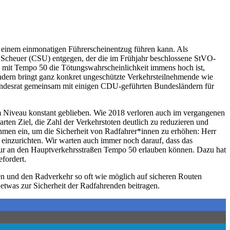
 einem einmonatigen Führerscheinentzug führen kann. Als
s Scheuer (CSU) entgegen, der die im Frühjahr beschlossene StVO-
 mit Tempo 50 die Tötungswahrscheinlichkeit immens hoch ist,
ondern bringt ganz konkret ungeschützte Verkehrsteilnehmende wie
undesrat gemeinsam mit einigen CDU-geführten Bundesländern für
em Niveau konstant geblieben. Wie 2018 verloren auch im vergangenen
en Ziel, die Zahl der Verkehrstoten deutlich zu reduzieren und
nahmen ein, um die Sicherheit von Radfahrer*innen zu erhöhen: Herr
einzurichten. Wir warten auch immer noch darauf, dass das
ur an den Hauptverkehrsstraßen Tempo 50 erlauben können. Dazu hat
fordert.
en und den Radverkehr so oft wie möglich auf sicheren Routen
 etwas zur Sicherheit der Radfahrenden beitragen.