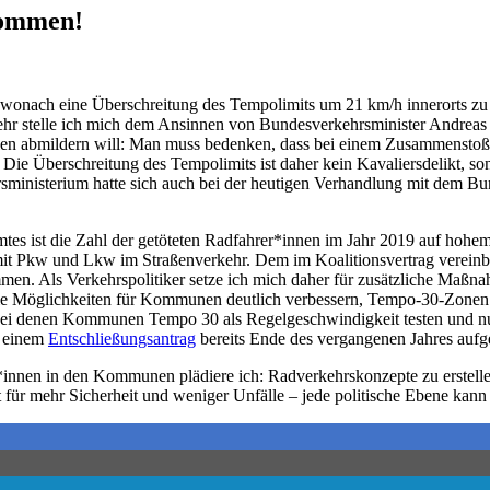
kommen!
 wonach eine Überschreitung des Tempolimits um 21 km/h innerorts zu
kehr stelle ich mich dem Ansinnen von Bundesverkehrsminister Andrea
ellen abmildern will: Man muss bedenken, dass bei einem Zusammenstoß
Die Überschreitung des Tempolimits ist daher kein Kavaliersdelikt, s
ministerium hatte sich auch bei der heutigen Verhandlung mit dem B
mtes ist die Zahl der getöteten Radfahrer*innen im Jahr 2019 auf hoh
it Pkw und Lkw im Straßenverkehr. Dem im Koalitionsvertrag vereinbart
kommen. Als Verkehrspolitiker setze ich mich daher für zusätzliche Maß
die Möglichkeiten für Kommunen deutlich verbessern, Tempo-30-Zonen 
 bei denen Kommunen Tempo 30 als Regelgeschwindigkeit testen und n
t einem
Entschließungsantrag
bereits Ende des vergangenen Jahres aufge
*innen in den Kommunen plädiere ich: Radverkehrskonzepte zu erstell
t für mehr Sicherheit und weniger Unfälle – jede politische Ebene kann