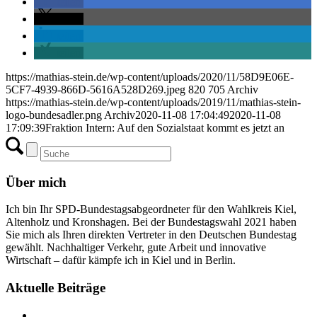
teilen
teilen
teilen
teilen
https://mathias-stein.de/wp-content/uploads/2020/11/58D9E06E-
5CF7-4939-866D-5616A528D269.jpeg
820
705
Archiv
https://mathias-stein.de/wp-content/uploads/2019/11/mathias-stein-
logo-bundesadler.png
Archiv
2020-11-08 17:04:49
2020-11-08
17:09:39
Fraktion Intern: Auf den Sozialstaat kommt es jetzt an
Über mich
Ich bin Ihr SPD-Bundestagsabgeordneter für den Wahlkreis Kiel,
Altenholz und Kronshagen. Bei der Bundestagswahl 2021 haben
Sie mich als Ihren direkten Vertreter in den Deutschen Bundestag
gewählt. Nachhaltiger Verkehr, gute Arbeit und innovative
Wirtschaft – dafür kämpfe ich in Kiel und in Berlin.
Aktuelle Beiträge