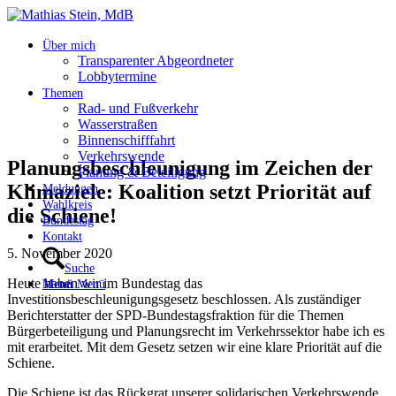
Über mich
Transparenter Abgeordneter
Lobbytermine
Themen
Rad- und Fußverkehr
Wasserstraßen
Binnenschifffahrt
Verkehrswende
Planungsbeschleunigung im Zeichen der
Planung & Beteiligung
Klimaziele: Koalition setzt Priorität auf
Meldungen
Wahlkreis
die Schiene!
Bundestag
Kontakt
5. November 2020
Suche
Heute haben wir im Bundestag das
Menü
Menü
Investitionsbeschleunigungsgesetz beschlossen. Als zuständiger
Berichterstatter der SPD-Bundestagsfraktion für die Themen
Bürgerbeteiligung und Planungsrecht im Verkehrssektor habe ich es
mit erarbeitet. Mit dem Gesetz setzen wir eine klare Priorität auf die
Schiene.
Die Schiene ist das Rückgrat unserer solidarischen Verkehrswende.