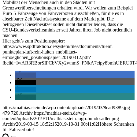
Mobilität der Menschen auch in den Städten mit
Grenzwertüberschreitungen erhalten wird. Wir wollen zum Beispiel
Euro-5-Fahrzeuge von Fahrverboten ausschließen, für die es in
absehbarer Zeit Nachrüstsysteme auf dem Markt gibt. Die
betrogenen Dieselbesitzer sollen nicht darunter leiden, dass die
CSU-Bundesverkehrsminister seit Jahren ihren Job nicht ordentlich
machen.
Hier geht’s zum Positionspapier:
https://www.spdfraktion.de/system/files/documents/fuenf-
punkteplan-luft-rein-halten_mobilitaet-
ermoeglichen_positionspapier-20190312.pdf?
fbclid=IwAR3RBorSIPCbVXy2wnmS_FNkA7eipy8bmhUERU0T4
teilen
teilen
teilen
teilen
https://mathias-stein.de/wp-content/uploads/2019/03/8ead9389.jpg
479
720
Archiv
https://mathias-stein.de/wp-
content/uploads/2019/11/mathias-stein-logo-bundesadler.png
Archiv
2019-03-15 18:52:15
2019-10-31 00:41:02
Höhere Schranken
für Fahrverbote!