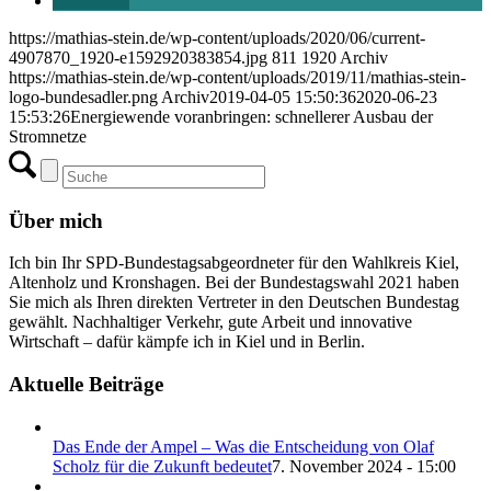
teilen
https://mathias-stein.de/wp-content/uploads/2020/06/current-
4907870_1920-e1592920383854.jpg
811
1920
Archiv
https://mathias-stein.de/wp-content/uploads/2019/11/mathias-stein-
logo-bundesadler.png
Archiv
2019-04-05 15:50:36
2020-06-23
15:53:26
Energiewende voranbringen: schnellerer Ausbau der
Stromnetze
Über mich
Ich bin Ihr SPD-Bundestagsabgeordneter für den Wahlkreis Kiel,
Altenholz und Kronshagen. Bei der Bundestagswahl 2021 haben
Sie mich als Ihren direkten Vertreter in den Deutschen Bundestag
gewählt. Nachhaltiger Verkehr, gute Arbeit und innovative
Wirtschaft – dafür kämpfe ich in Kiel und in Berlin.
Aktuelle Beiträge
Das Ende der Ampel – Was die Entscheidung von Olaf
Scholz für die Zukunft bedeutet
7. November 2024 - 15:00