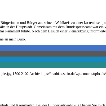
 Bürgerinnen und Bürger aus seinem Wahlkreis zu einer kostenlosen pol
älte in der Hauptstadt. Gemeinsam mit dem Bundespresseamt war ein v
as Parlament führte. Nach dem Besuch einer Plenarsitzung informierte 
rne an mein Büro.
opie.jpg
1500
2102
Archiv
https://mathias-stein.de/wp-content/upload
enholz und Kronshagen. Bei der Bundestagswahl 2021 haben Sie mich al