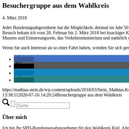
Besuchergruppe aus dem Wahlkreis
4. März 2018
Jeder Bundestagsabgeordnete hat die Möglichkeit, dreimal im Jahr 50
Besuch bekam ich vom 28. Februar bis 2. März 2018 bei knackiger K
Museen und Erinnerungsorte, das Verkehrsministerium und natürlich d
Wenn Sie auch Interesse an so einer Fahrt haben, wenden Sie sich ge
teilen
teilen
teilen
teilen
https://mathias-stein.de/wp-content/uploads/2018/03/Stein_Mathias-K
13:38:11
2020-07-16 14:20:24
Besuchergruppe aus dem Wahlkreis
Über mich
Ich bin Ihr SPD-Bundestagsabgeordneter für den Wahlkreis Kiel, Alt