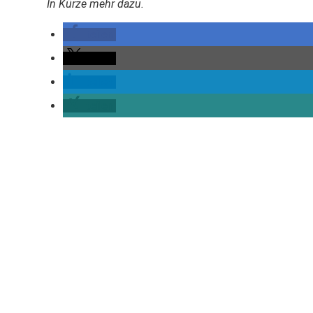
In Kürze mehr dazu.
teilen
teilen
teilen
teilen